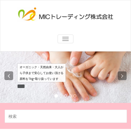
コ
ン
テ
ン
ツ
へ
海外の化粧品原料メーカーの日
MICトレーデ
ス
ナ
本国内代理店。メーカーからダ
キ
ビ
ィング株式
イレクトに商品・情報をお届け
ゲ
ッ
ー
します。
プ
シ
会社
ョ
オーガニック・天然由来・大人か
ン
ら子供まで安心してお使い頂ける
切
り
原料を1kg~取り扱っています
替
え